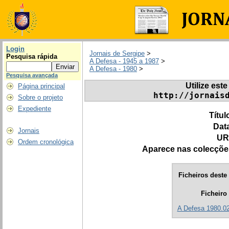
Login
Jornais de Sergipe
>
Pesquisa rápida
A Defesa - 1945 a 1987
>
A Defesa - 1980
>
Pesquisa avançada
Utilize este
Página principal
http://jornais
Sobre o projeto
Expediente
Títul
Dat
Jornais
UR
Ordem cronológica
Aparece nas colecçõe
Ficheiros deste 
Ficheiro
A Defesa 1980.02