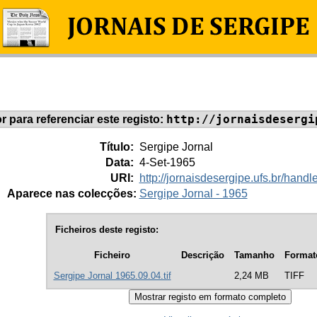
http://jornaisdesergi
or para referenciar este registo:
Título:
Sergipe Jornal
Data:
4-Set-1965
URI:
http://jornaisdesergipe.ufs.br/han
Aparece nas colecções:
Sergipe Jornal - 1965
Ficheiros deste registo:
Ficheiro
Descrição
Tamanho
Format
Sergipe Jornal 1965.09.04.tif
2,24 MB
TIFF