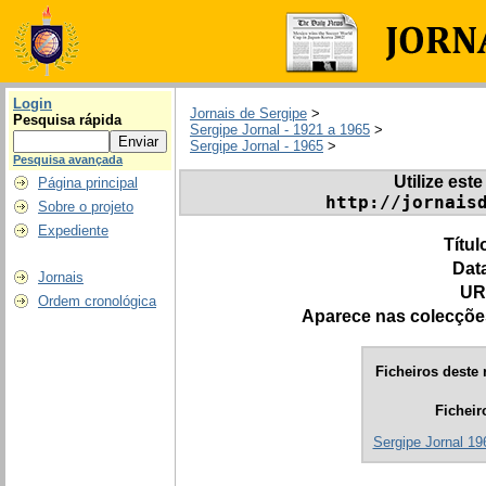
Login
Jornais de Sergipe
>
Pesquisa rápida
Sergipe Jornal - 1921 a 1965
>
Sergipe Jornal - 1965
>
Pesquisa avançada
Utilize este
Página principal
http://jornais
Sobre o projeto
Expediente
Títul
Dat
Jornais
UR
Ordem cronológica
Aparece nas colecçõe
Ficheiros deste 
Ficheir
Sergipe Jornal 196