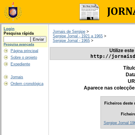
Login
Jornais de Sergipe
>
Pesquisa rápida
Sergipe Jornal - 1921 a 1965
>
Sergipe Jornal - 1965
>
Pesquisa avançada
Utilize este
Página principal
http://jornais
Sobre o projeto
Expediente
Títul
Dat
Jornais
UR
Ordem cronológica
Aparece nas colecçõe
Ficheiros deste 
Ficheir
Sergipe Jornal 196