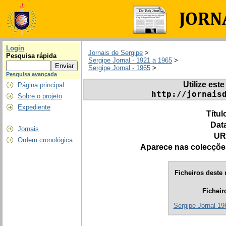
Login
Jornais de Sergipe
>
Pesquisa rápida
Sergipe Jornal - 1921 a 1965
>
Sergipe Jornal - 1965
>
Pesquisa avançada
Utilize este
Página principal
http://jornais
Sobre o projeto
Expediente
Títul
Dat
Jornais
UR
Ordem cronológica
Aparece nas colecçõe
Ficheiros deste 
Ficheir
Sergipe Jornal 196