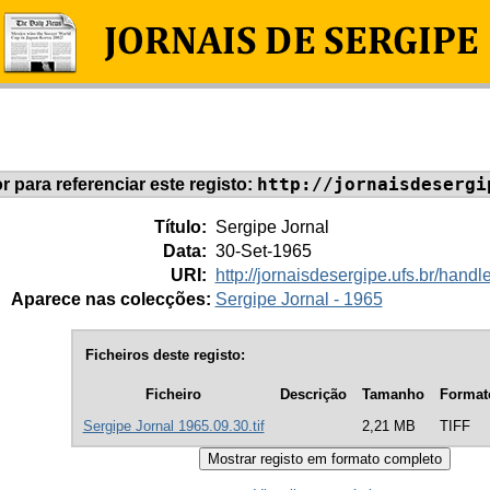
http://jornaisdesergi
or para referenciar este registo:
Título:
Sergipe Jornal
Data:
30-Set-1965
URI:
http://jornaisdesergipe.ufs.br/han
Aparece nas colecções:
Sergipe Jornal - 1965
Ficheiros deste registo:
Ficheiro
Descrição
Tamanho
Format
Sergipe Jornal 1965.09.30.tif
2,21 MB
TIFF