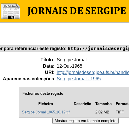
http://jornaisdesergi
or para referenciar este registo:
Título:
Sergipe Jornal
Data:
12-Out-1965
URI:
http://jornaisdesergipe.ufs.br/han
Aparece nas colecções:
Sergipe Jornal - 1965
Ficheiros deste registo:
Ficheiro
Descrição
Tamanho
Format
Sergipe Jornal 1965.10.12.tif
2,02 MB
TIFF