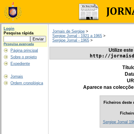
Login
Jornais de Sergipe
>
Pesquisa rápida
Sergipe Jornal - 1921 a 1965
>
Sergipe Jornal - 1965
>
Pesquisa avançada
Utilize este
Página principal
http://jornais
Sobre o projeto
Expediente
Títul
Dat
Jornais
UR
Ordem cronológica
Aparece nas colecçõe
Ficheiros deste 
Ficheir
Sergipe Jornal 196