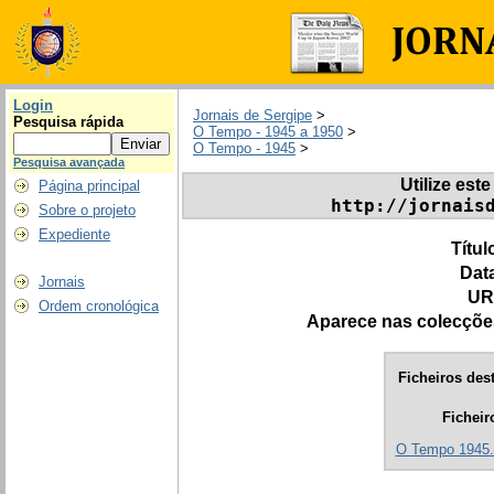
Login
Jornais de Sergipe
>
Pesquisa rápida
O Tempo - 1945 a 1950
>
O Tempo - 1945
>
Pesquisa avançada
Utilize este
Página principal
http://jornais
Sobre o projeto
Expediente
Títul
Dat
Jornais
UR
Ordem cronológica
Aparece nas colecçõe
Ficheiros dest
Ficheir
O Tempo 1945.0