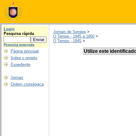
Login
Jornais de Sergipe
>
Pesquisa rápida
O Tempo - 1945 a 1950
>
O Tempo - 1945
>
Pesquisa avançada
Utilize este identificad
Página principal
Sobre o projeto
Expediente
Jornais
Ordem cronológica