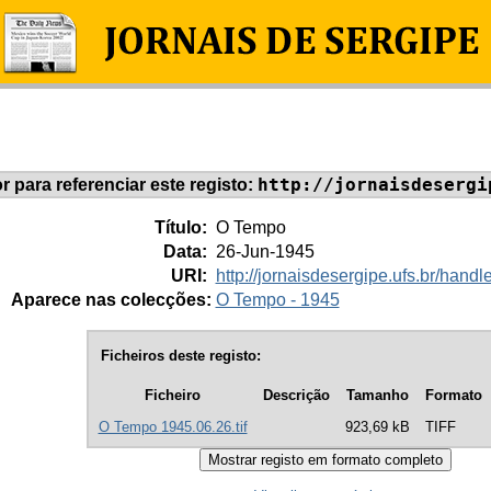
http://jornaisdesergi
or para referenciar este registo:
Título:
O Tempo
Data:
26-Jun-1945
URI:
http://jornaisdesergipe.ufs.br/han
Aparece nas colecções:
O Tempo - 1945
Ficheiros deste registo:
Ficheiro
Descrição
Tamanho
Formato
O Tempo 1945.06.26.tif
923,69 kB
TIFF