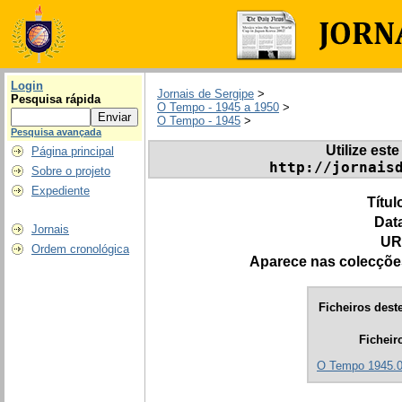
Login
Jornais de Sergipe
>
Pesquisa rápida
O Tempo - 1945 a 1950
>
O Tempo - 1945
>
Pesquisa avançada
Utilize este
Página principal
http://jornais
Sobre o projeto
Expediente
Títul
Dat
Jornais
UR
Ordem cronológica
Aparece nas colecçõe
Ficheiros deste
Ficheir
O Tempo 1945.0