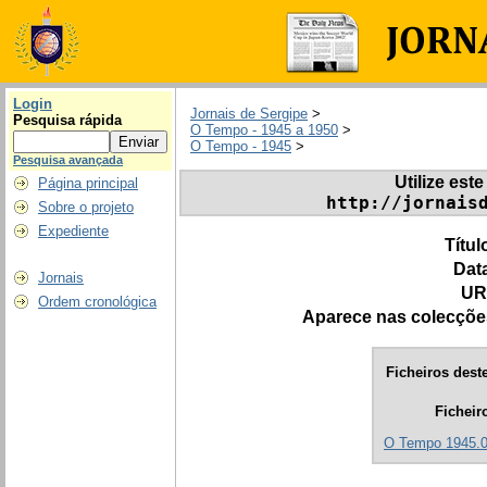
Login
Jornais de Sergipe
>
Pesquisa rápida
O Tempo - 1945 a 1950
>
O Tempo - 1945
>
Pesquisa avançada
Utilize este
Página principal
http://jornais
Sobre o projeto
Expediente
Títul
Dat
Jornais
UR
Ordem cronológica
Aparece nas colecçõe
Ficheiros deste
Ficheir
O Tempo 1945.0