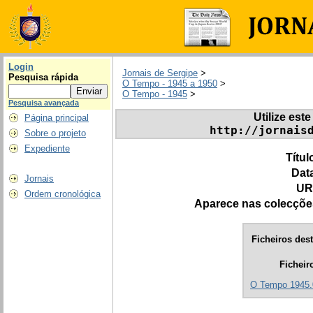
Login
Jornais de Sergipe
>
Pesquisa rápida
O Tempo - 1945 a 1950
>
O Tempo - 1945
>
Pesquisa avançada
Utilize este
Página principal
http://jornais
Sobre o projeto
Expediente
Títul
Dat
Jornais
UR
Ordem cronológica
Aparece nas colecçõe
Ficheiros dest
Ficheir
O Tempo 1945.0