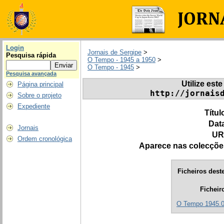
Login
Jornais de Sergipe
>
Pesquisa rápida
O Tempo - 1945 a 1950
>
O Tempo - 1945
>
Pesquisa avançada
Utilize este
Página principal
http://jornais
Sobre o projeto
Expediente
Títul
Dat
Jornais
UR
Ordem cronológica
Aparece nas colecçõe
Ficheiros deste
Ficheir
O Tempo 1945.0