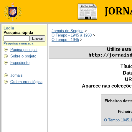
Login
Jornais de Sergipe
>
Pesquisa rápida
O Tempo - 1945 a 1950
>
O Tempo - 1945
>
Pesquisa avançada
Utilize este
Página principal
http://jornais
Sobre o projeto
Expediente
Títul
Dat
Jornais
UR
Ordem cronológica
Aparece nas colecçõe
Ficheiros deste
Ficheir
O Tempo 1945.1