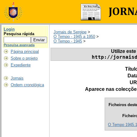
Login
Jornais de Sergipe
>
Pesquisa rápida
O Tempo - 1945 a 1950
>
O Tempo - 1945
>
Pesquisa avançada
Utilize este
Página principal
http://jornais
Sobre o projeto
Expediente
Títul
Dat
Jornais
UR
Ordem cronológica
Aparece nas colecçõe
Ficheiros deste
Ficheir
O Tempo 1945.1