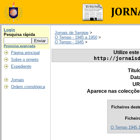
Login
Jornais de Sergipe
>
Pesquisa rápida
O Tempo - 1945 a 1950
>
O Tempo - 1945
>
Pesquisa avançada
Utilize este
Página principal
http://jornais
Sobre o projeto
Expediente
Títul
Dat
Jornais
UR
Ordem cronológica
Aparece nas colecçõe
Ficheiros deste
Ficheir
O Tempo 1945.1