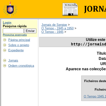
Login
Jornais de Sergipe
>
Pesquisa rápida
O Tempo - 1945 a 1950
>
O Tempo - 1945
>
Pesquisa avançada
Utilize este
Página principal
http://jornais
Sobre o projeto
Expediente
Títul
Dat
Jornais
UR
Ordem cronológica
Aparece nas colecçõe
Ficheiros deste
Ficheir
O Tempo 1945.1