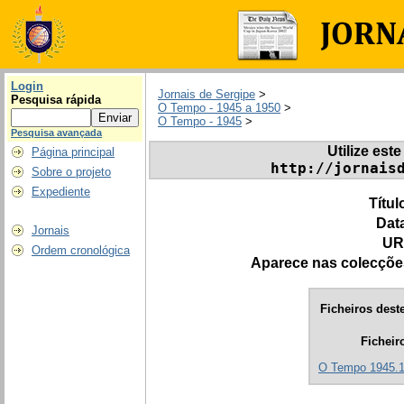
Login
Jornais de Sergipe
>
Pesquisa rápida
O Tempo - 1945 a 1950
>
O Tempo - 1945
>
Pesquisa avançada
Utilize este
Página principal
http://jornais
Sobre o projeto
Expediente
Títul
Dat
Jornais
UR
Ordem cronológica
Aparece nas colecçõe
Ficheiros deste
Ficheir
O Tempo 1945.1