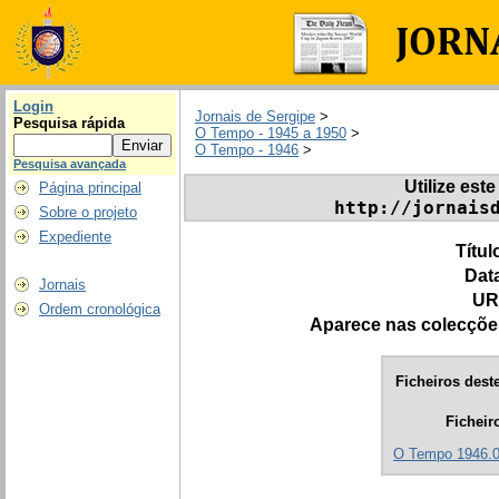
Login
Jornais de Sergipe
>
Pesquisa rápida
O Tempo - 1945 a 1950
>
O Tempo - 1946
>
Pesquisa avançada
Utilize este
Página principal
http://jornais
Sobre o projeto
Expediente
Títul
Dat
Jornais
UR
Ordem cronológica
Aparece nas colecçõe
Ficheiros deste
Ficheir
O Tempo 1946.0