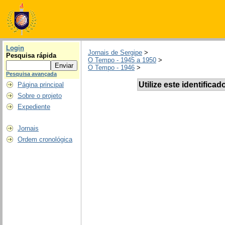
Login
Jornais de Sergipe
>
Pesquisa rápida
O Tempo - 1945 a 1950
>
O Tempo - 1946
>
Pesquisa avançada
Utilize este identificad
Página principal
Sobre o projeto
Expediente
Jornais
Ordem cronológica