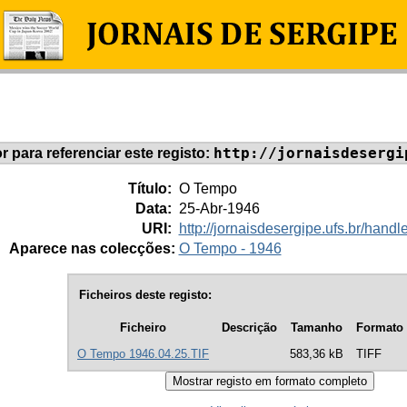
http://jornaisdesergi
or para referenciar este registo:
Título:
O Tempo
Data:
25-Abr-1946
URI:
http://jornaisdesergipe.ufs.br/han
Aparece nas colecções:
O Tempo - 1946
Ficheiros deste registo:
Ficheiro
Descrição
Tamanho
Formato
O Tempo 1946.04.25.TIF
583,36 kB
TIFF