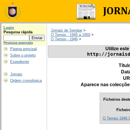
Login
Jornais de Sergipe
>
Pesquisa rápida
O Tempo - 1945 a 1950
>
O Tempo - 1946
>
Pesquisa avançada
Utilize este
Página principal
http://jornais
Sobre o projeto
Expediente
Títul
Dat
Jornais
UR
Ordem cronológica
Aparece nas colecçõe
Ficheiros deste
Ficheir
O Tempo 1946.0