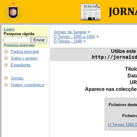
Login
Jornais de Sergipe
>
Pesquisa rápida
O Tempo - 1945 a 1950
>
O Tempo - 1946
>
Pesquisa avançada
Utilize este
Página principal
http://jornais
Sobre o projeto
Expediente
Títul
Dat
Jornais
UR
Ordem cronológica
Aparece nas colecçõe
Ficheiros deste
Ficheir
O Tempo 1946.0