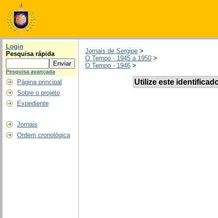
Login
Jornais de Sergipe
>
Pesquisa rápida
O Tempo - 1945 a 1950
>
O Tempo - 1946
>
Pesquisa avançada
Utilize este identificad
Página principal
Sobre o projeto
Expediente
Jornais
Ordem cronológica