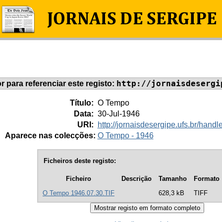
http://jornaisdesergi
or para referenciar este registo:
Título:
O Tempo
Data:
30-Jul-1946
URI:
http://jornaisdesergipe.ufs.br/han
Aparece nas colecções:
O Tempo - 1946
Ficheiros deste registo:
Ficheiro
Descrição
Tamanho
Formato
O Tempo 1946.07.30.TIF
628,3 kB
TIFF