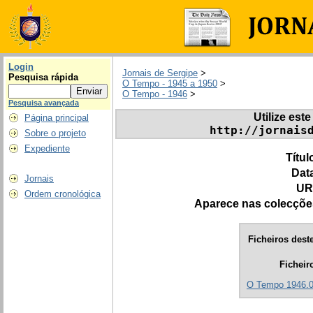
Login
Jornais de Sergipe
>
Pesquisa rápida
O Tempo - 1945 a 1950
>
O Tempo - 1946
>
Pesquisa avançada
Utilize este
Página principal
http://jornais
Sobre o projeto
Expediente
Títul
Dat
Jornais
UR
Ordem cronológica
Aparece nas colecçõe
Ficheiros deste
Ficheir
O Tempo 1946.0