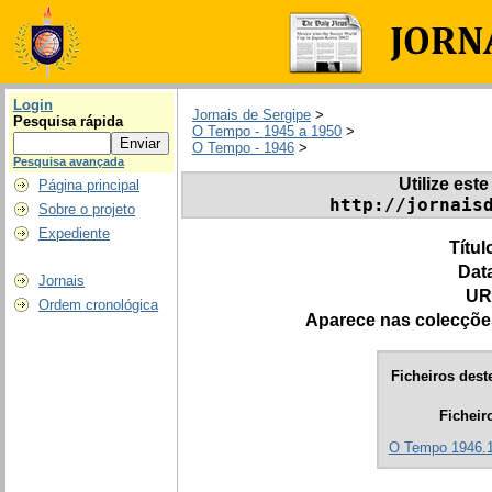
Login
Jornais de Sergipe
>
Pesquisa rápida
O Tempo - 1945 a 1950
>
O Tempo - 1946
>
Pesquisa avançada
Utilize este
Página principal
http://jornais
Sobre o projeto
Expediente
Títul
Dat
Jornais
UR
Ordem cronológica
Aparece nas colecçõe
Ficheiros deste
Ficheir
O Tempo 1946.1