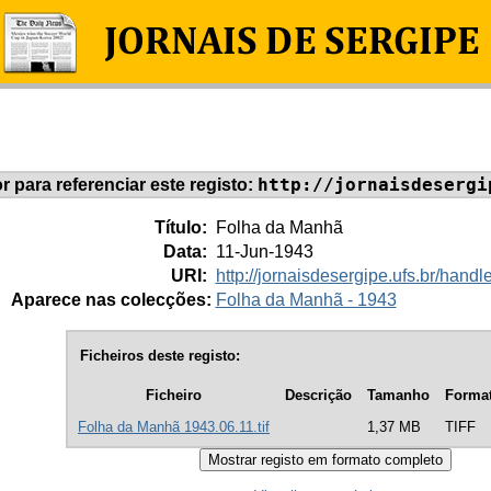
http://jornaisdesergi
or para referenciar este registo:
Título:
Folha da Manhã
Data:
11-Jun-1943
URI:
http://jornaisdesergipe.ufs.br/han
Aparece nas colecções:
Folha da Manhã - 1943
Ficheiros deste registo:
Ficheiro
Descrição
Tamanho
Forma
Folha da Manhã 1943.06.11.tif
1,37 MB
TIFF