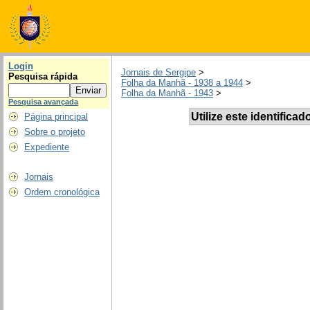
Login
Jornais de Sergipe
>
Pesquisa rápida
Folha da Manhã - 1938 a 1944
>
Folha da Manhã - 1943
>
Pesquisa avançada
Utilize este identificad
Página principal
Sobre o projeto
Expediente
Jornais
Ordem cronológica