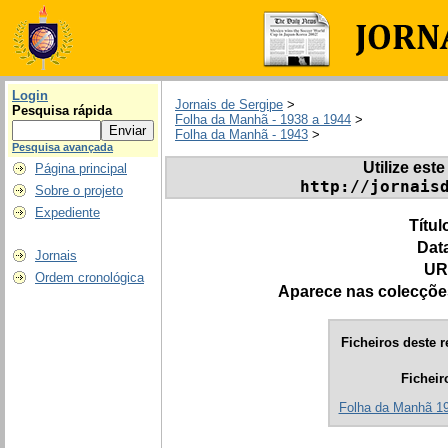
Login
Jornais de Sergipe
>
Pesquisa rápida
Folha da Manhã - 1938 a 1944
>
Folha da Manhã - 1943
>
Pesquisa avançada
Utilize este
Página principal
http://jornais
Sobre o projeto
Expediente
Títul
Dat
Jornais
UR
Ordem cronológica
Aparece nas colecçõe
Ficheiros deste r
Ficheir
Folha da Manhã 194