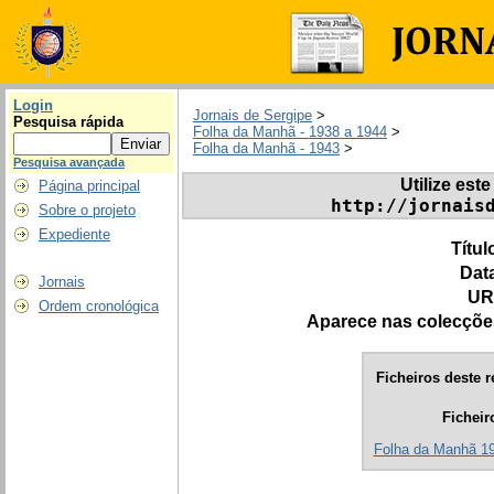
Login
Jornais de Sergipe
>
Pesquisa rápida
Folha da Manhã - 1938 a 1944
>
Folha da Manhã - 1943
>
Pesquisa avançada
Utilize este
Página principal
http://jornais
Sobre o projeto
Expediente
Títul
Dat
Jornais
UR
Ordem cronológica
Aparece nas colecçõe
Ficheiros deste r
Ficheir
Folha da Manhã 194