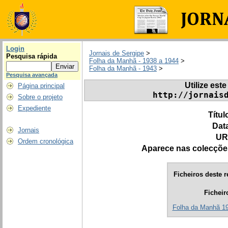
Login
Jornais de Sergipe
>
Pesquisa rápida
Folha da Manhã - 1938 a 1944
>
Folha da Manhã - 1943
>
Pesquisa avançada
Utilize este
Página principal
http://jornais
Sobre o projeto
Expediente
Títul
Dat
Jornais
UR
Ordem cronológica
Aparece nas colecçõe
Ficheiros deste r
Ficheir
Folha da Manhã 194