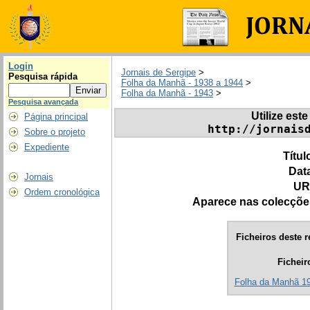
Login
Jornais de Sergipe
>
Pesquisa rápida
Folha da Manhã - 1938 a 1944
>
Folha da Manhã - 1943
>
Pesquisa avançada
Utilize este
Página principal
http://jornais
Sobre o projeto
Expediente
Títul
Dat
Jornais
UR
Ordem cronológica
Aparece nas colecçõe
Ficheiros deste r
Ficheir
Folha da Manhã 194