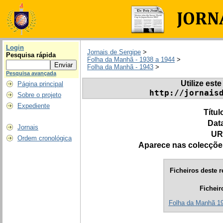
Login
Jornais de Sergipe
>
Pesquisa rápida
Folha da Manhã - 1938 a 1944
>
Folha da Manhã - 1943
>
Pesquisa avançada
Utilize este
Página principal
http://jornais
Sobre o projeto
Expediente
Títul
Dat
Jornais
UR
Ordem cronológica
Aparece nas colecçõe
Ficheiros deste r
Ficheir
Folha da Manhã 194