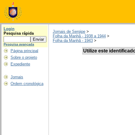
Login
Jornais de Sergipe
>
Pesquisa rápida
Folha da Manhã - 1938 a 1944
>
Folha da Manhã - 1943
>
Pesquisa avançada
Utilize este identificad
Página principal
Sobre o projeto
Expediente
Jornais
Ordem cronológica