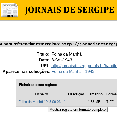
http://jornaisdesergi
or para referenciar este registo:
Título:
Folha da Manhã
Data:
3-Set-1943
URI:
http://jornaisdesergipe.ufs.br/han
Aparece nas colecções:
Folha da Manhã - 1943
Ficheiros deste registo:
Ficheiro
Descrição
Tamanho
Forma
Folha da Manhã 1943.09.03.tif
1,58 MB
TIFF