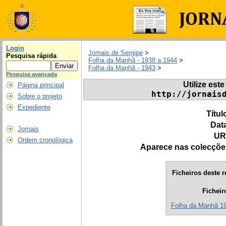
Login
Jornais de Sergipe
>
Pesquisa rápida
Folha da Manhã - 1938 a 1944
>
Folha da Manhã - 1943
>
Pesquisa avançada
Utilize este
Página principal
http://jornais
Sobre o projeto
Expediente
Títul
Dat
Jornais
UR
Ordem cronológica
Aparece nas colecçõe
Ficheiros deste r
Ficheir
Folha da Manhã 194