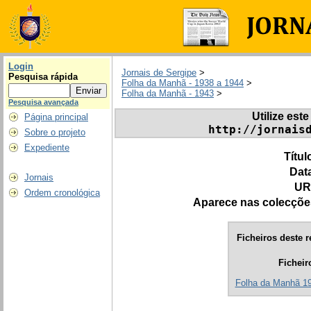
Login
Jornais de Sergipe
>
Pesquisa rápida
Folha da Manhã - 1938 a 1944
>
Folha da Manhã - 1943
>
Pesquisa avançada
Utilize este
Página principal
http://jornais
Sobre o projeto
Expediente
Títul
Dat
Jornais
UR
Ordem cronológica
Aparece nas colecçõe
Ficheiros deste r
Ficheir
Folha da Manhã 194