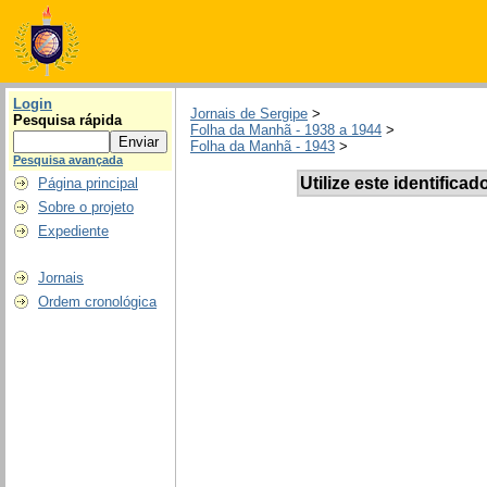
Login
Jornais de Sergipe
>
Pesquisa rápida
Folha da Manhã - 1938 a 1944
>
Folha da Manhã - 1943
>
Pesquisa avançada
Utilize este identificad
Página principal
Sobre o projeto
Expediente
Jornais
Ordem cronológica