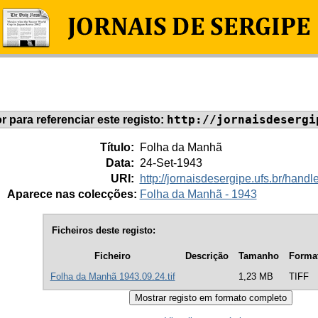
http://jornaisdesergi
or para referenciar este registo:
Título:
Folha da Manhã
Data:
24-Set-1943
URI:
http://jornaisdesergipe.ufs.br/han
Aparece nas colecções:
Folha da Manhã - 1943
Ficheiros deste registo:
Ficheiro
Descrição
Tamanho
Forma
Folha da Manhã 1943.09.24.tif
1,23 MB
TIFF