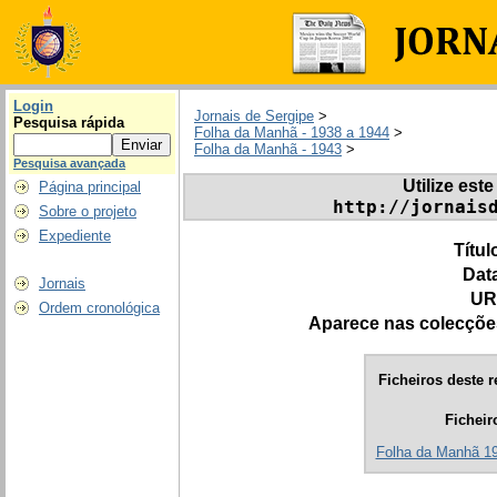
Login
Jornais de Sergipe
>
Pesquisa rápida
Folha da Manhã - 1938 a 1944
>
Folha da Manhã - 1943
>
Pesquisa avançada
Utilize este
Página principal
http://jornais
Sobre o projeto
Expediente
Títul
Dat
Jornais
UR
Ordem cronológica
Aparece nas colecçõe
Ficheiros deste r
Ficheir
Folha da Manhã 194