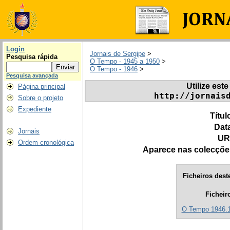
Login
Jornais de Sergipe
>
Pesquisa rápida
O Tempo - 1945 a 1950
>
O Tempo - 1946
>
Pesquisa avançada
Utilize este
Página principal
http://jornais
Sobre o projeto
Expediente
Títul
Dat
Jornais
UR
Ordem cronológica
Aparece nas colecçõe
Ficheiros deste
Ficheir
O Tempo 1946.1