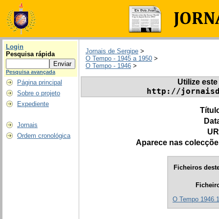
Login
Jornais de Sergipe
>
Pesquisa rápida
O Tempo - 1945 a 1950
>
O Tempo - 1946
>
Pesquisa avançada
Utilize este
Página principal
http://jornais
Sobre o projeto
Expediente
Títul
Dat
Jornais
UR
Ordem cronológica
Aparece nas colecçõe
Ficheiros deste
Ficheir
O Tempo 1946.1