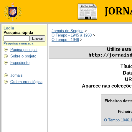
Login
Jornais de Sergipe
>
Pesquisa rápida
O Tempo - 1945 a 1950
>
O Tempo - 1946
>
Pesquisa avançada
Utilize este
Página principal
http://jornais
Sobre o projeto
Expediente
Títul
Dat
Jornais
UR
Ordem cronológica
Aparece nas colecçõe
Ficheiros deste
Ficheir
O Tempo 1946.1