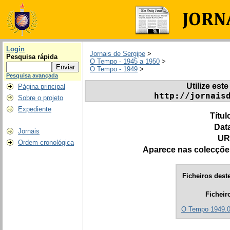
Login
Jornais de Sergipe
>
Pesquisa rápida
O Tempo - 1945 a 1950
>
O Tempo - 1949
>
Pesquisa avançada
Utilize este
Página principal
http://jornais
Sobre o projeto
Expediente
Títul
Dat
Jornais
UR
Ordem cronológica
Aparece nas colecçõe
Ficheiros deste
Ficheir
O Tempo 1949.0