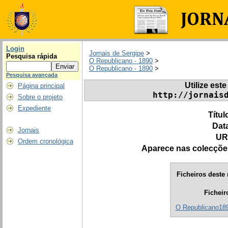
Login
Jornais de Sergipe
>
Pesquisa rápida
O Republicano - 1890
>
O Republicano - 1890
>
Pesquisa avançada
Utilize este
Página principal
http://jornais
Sobre o projeto
Expediente
Títul
Dat
Jornais
UR
Ordem cronológica
Aparece nas colecçõe
Ficheiros deste 
Ficheir
O Republicano1890