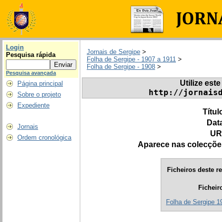
Login
Jornais de Sergipe
>
Pesquisa rápida
Folha de Sergipe - 1907 a 1911
>
Folha de Sergipe - 1908
>
Pesquisa avançada
Utilize este
Página principal
http://jornais
Sobre o projeto
Expediente
Títul
Dat
Jornais
UR
Ordem cronológica
Aparece nas colecçõe
Ficheiros deste re
Ficheir
Folha de Sergipe 19