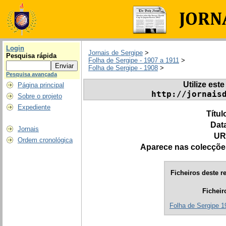
Login
Jornais de Sergipe
>
Pesquisa rápida
Folha de Sergipe - 1907 a 1911
>
Folha de Sergipe - 1908
>
Pesquisa avançada
Utilize este
Página principal
http://jornais
Sobre o projeto
Expediente
Títul
Dat
Jornais
UR
Ordem cronológica
Aparece nas colecçõe
Ficheiros deste re
Ficheir
Folha de Sergipe 19