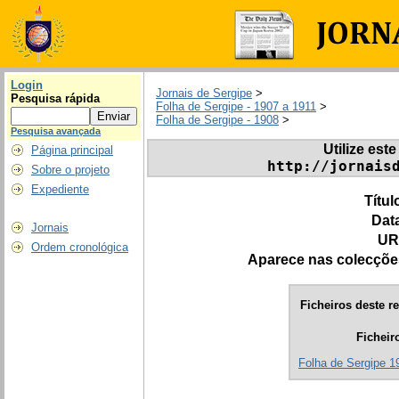
Login
Jornais de Sergipe
>
Pesquisa rápida
Folha de Sergipe - 1907 a 1911
>
Folha de Sergipe - 1908
>
Pesquisa avançada
Utilize este
Página principal
http://jornais
Sobre o projeto
Expediente
Títul
Dat
Jornais
UR
Ordem cronológica
Aparece nas colecçõe
Ficheiros deste re
Ficheir
Folha de Sergipe 19