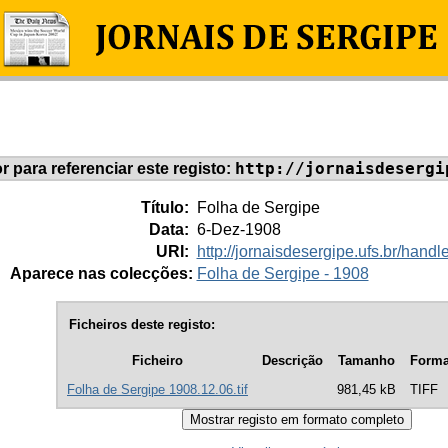
http://jornaisdesergi
or para referenciar este registo:
Título:
Folha de Sergipe
Data:
6-Dez-1908
URI:
http://jornaisdesergipe.ufs.br/han
Aparece nas colecções:
Folha de Sergipe - 1908
Ficheiros deste registo:
Ficheiro
Descrição
Tamanho
Forma
Folha de Sergipe 1908.12.06.tif
981,45 kB
TIFF