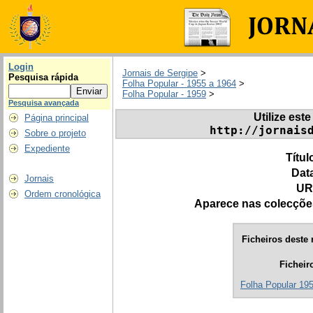
Login
Jornais de Sergipe
>
Pesquisa rápida
Folha Popular - 1955 a 1964
>
Folha Popular - 1959
>
Pesquisa avançada
Utilize este
Página principal
http://jornais
Sobre o projeto
Expediente
Títul
Dat
Jornais
UR
Ordem cronológica
Aparece nas colecçõe
Ficheiros deste 
Ficheir
Folha Popular 195