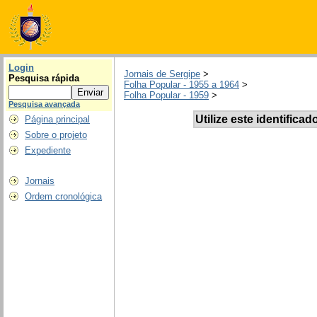
Login
Jornais de Sergipe
>
Pesquisa rápida
Folha Popular - 1955 a 1964
>
Folha Popular - 1959
>
Pesquisa avançada
Utilize este identificad
Página principal
Sobre o projeto
Expediente
Jornais
Ordem cronológica