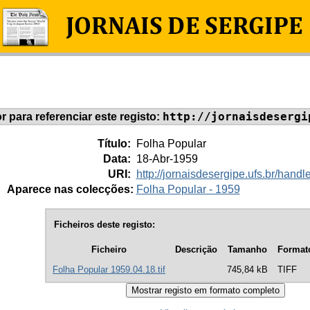
http://jornaisdesergi
or para referenciar este registo:
Título:
Folha Popular
Data:
18-Abr-1959
URI:
http://jornaisdesergipe.ufs.br/han
Aparece nas colecções:
Folha Popular - 1959
Ficheiros deste registo:
Ficheiro
Descrição
Tamanho
Format
Folha Popular 1959.04.18.tif
745,84 kB
TIFF