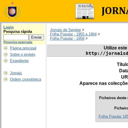
Login
Jornais de Sergipe
>
Pesquisa rápida
Folha Popular - 1955 a 1964
>
Folha Popular - 1959
>
Pesquisa avançada
Utilize este
Página principal
http://jornais
Sobre o projeto
Expediente
Títul
Dat
Jornais
UR
Ordem cronológica
Aparece nas colecçõe
Ficheiros deste 
Ficheir
Folha Popular 195