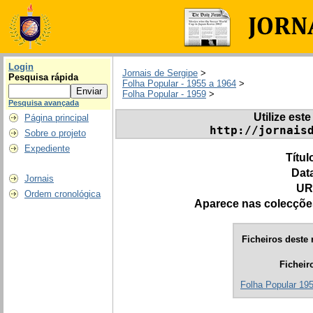
Login
Jornais de Sergipe
>
Pesquisa rápida
Folha Popular - 1955 a 1964
>
Folha Popular - 1959
>
Pesquisa avançada
Utilize este
Página principal
http://jornais
Sobre o projeto
Expediente
Títul
Dat
Jornais
UR
Ordem cronológica
Aparece nas colecçõe
Ficheiros deste 
Ficheir
Folha Popular 195